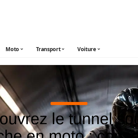
Moto
Transport
Voiture
uvrez le tunnel so
he en moto : consei