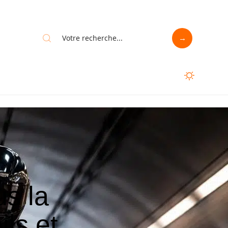
us la
ls et