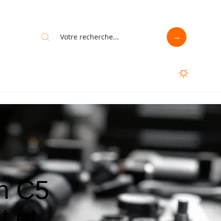
ën C5
t et