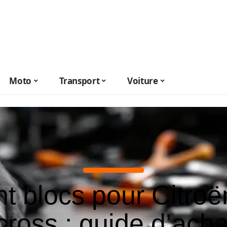
Moto
Transport
Voiture
nt blocs pour Citro
cross : guide d’acha