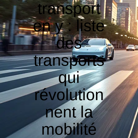
transport
en y : liste
des
transports
qui
révolution
nent la
mobilité