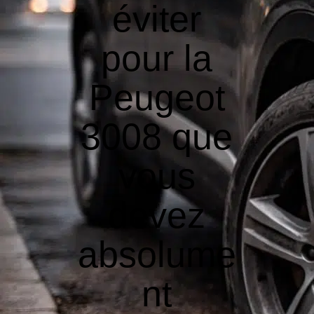
éviter
pour la
Peugeot
3008 que
vous
devez
absolume
nt