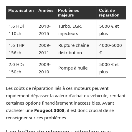
Motorisation
Années
Problèmes
Coût de
majeurs
réparation
1.6 HDi
2010-
Turbo, EGR,
5000 € et
110ch
2015
injecteurs
plus
1.6 THP
2009-
Rupture chaîne
4000-6000
156ch
2011
distribution
€
2.0 HDi
2009-
5000 € et
Pompe à huile
150ch
2010
plus
Les coûts de réparation liés à ces moteurs peuvent
rapidement dépasser la valeur d’achat du véhicule, rendant
certaines options financièrement inaccessibles. Avant
d’acheter une
Peugeot 3008
, il est donc crucial de se
renseigner sur ces problèmes.
Les boîtes de vitesses : attention aux