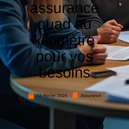
assurance
quad au
kilomètre
pour vos
besoins
18 février 2026
Assurance