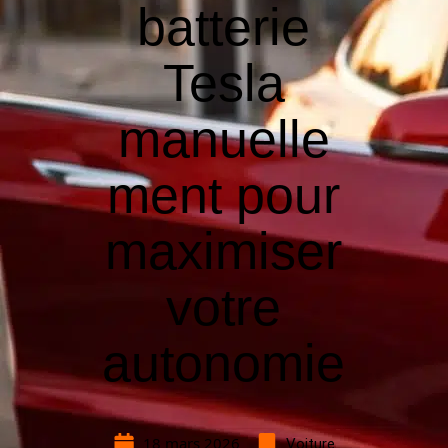
batterie
Tesla
manuelle
ment pour
maximiser
votre
autonomie
18 mars 2026
Voiture