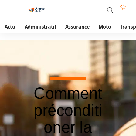
Actu
Administratif
Assurance
Moto
Transp
Comment
préconditi
oner la