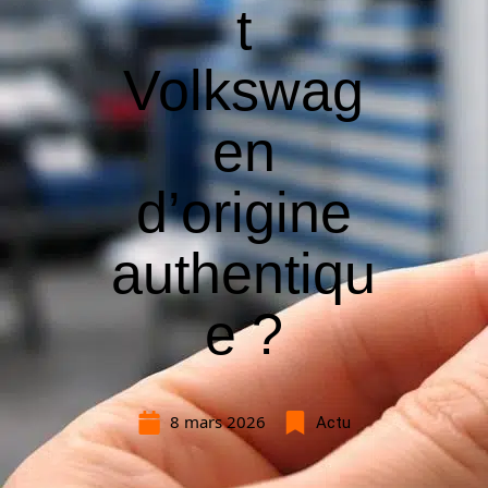
t
Volkswag
en
d’origine
authentiqu
e ?
8 mars 2026
Actu